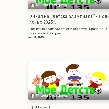
Milena Georgieva
Финал на „Детска олимпиада” - Нов
Искър 2025г.
Малките победители от четвърта група. Браво, деца !
Вие сте нашата гордост!...
окт 12, 2025
Milena Georgieva
Протокол