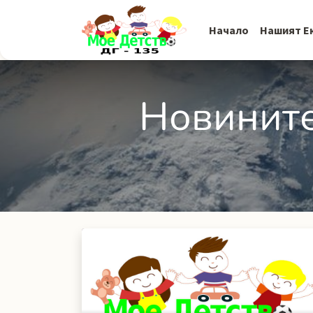
Начало
Нашият Е
Новините