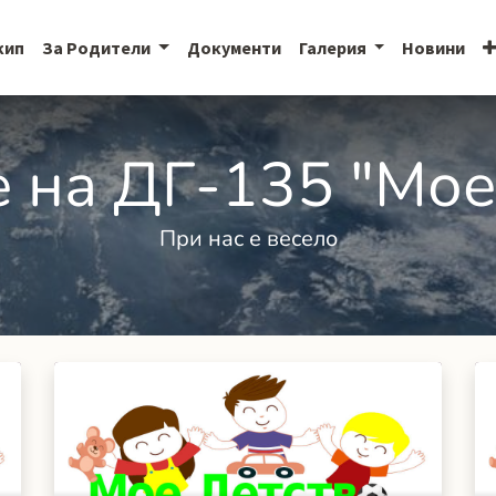
кип
За Родители
Документи
Галерия
Новини
 на ДГ-135 "Мое
При нас е весело