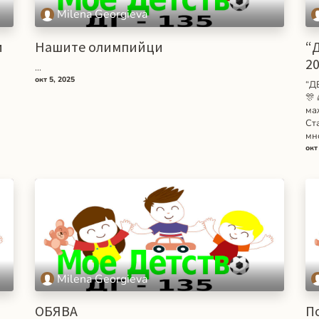
Milena Georgieva
и
Нашите олимпийци
“
2
...
окт 5, 2025
“Д
🎊
ма
Ст
мно
окт
Milena Georgieva
ОБЯВА
П