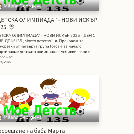
Milena Georgieva
ДЕТСКА ОЛИМПИАДА” - НОВИ ИСКЪР
025 🎊
ЕТСКА ОЛИМПИАДА” - НОВИ ИСКЪР 2025 - ДЕН 1
 🌈 ДГ №135 „Моето детство“! 🔥 Прекрасните
жоретки от четвърта група Готови за начало
артирахме детската олимпиада с усмивки, игри и
го нас...
 2, 2025
Milena Georgieva
осрещане на баба Марта