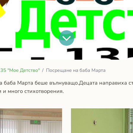
35 "Мое Детство"
Посрещане на баба Марта
а баба Марта беше вълнуващо.Децата направиха с
и и много стихотворения.