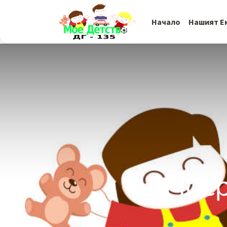
Начало
Нашият Е
Поср