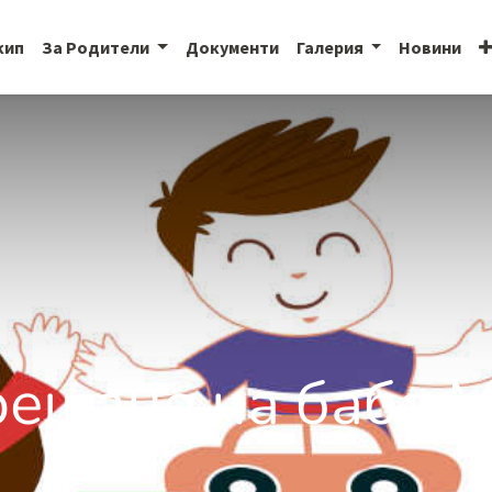
кип
За Родители
Документи
Галерия
Новини
ещане на баба 